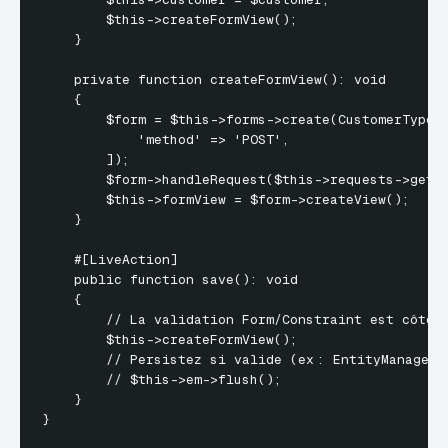
        $this->createFormView();

    }

    private function createFormView(): void

    {

        $form = $this->forms->create(CustomerType::
            'method' => 'POST',

        ]);

        $form->handleRequest($this->requests->getCu
        $this->formView = $form->createView();

    }

    #[LiveAction]

    public function save(): void

    {

        // La validation Form/Constraint est côté s
        $this->createFormView();

        // Persistez si valide (ex : EntityManager)

        // $this->em->flush();

    }
