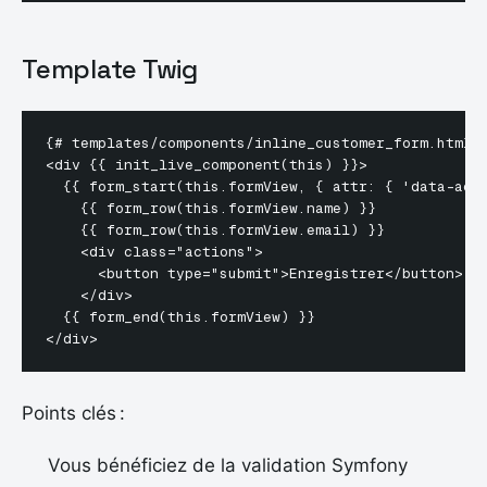
Template Twig
{# templates/components/inline_customer_form.html.t
<div {{ init_live_component(this) }}>

  {{ form_start(this.formView, { attr: { 'data-acti
    {{ form_row(this.formView.name) }}

    {{ form_row(this.formView.email) }}

    <div class="actions">

      <button type="submit">Enregistrer</button>

    </div>

  {{ form_end(this.formView) }}

Points clés :
Vous bénéficiez de la validation Symfony