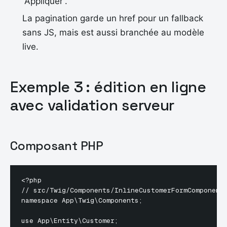
“Appliquer”.
La pagination garde un href pour un fallback
sans JS, mais est aussi branchée au modèle
live.
Exemple 3 : édition en ligne
avec validation serveur
Composant PHP
<?php

// src/Twig/Components/InlineCustomerFormComponent.
namespace App\Twig\Components;

use App\Entity\Customer;
