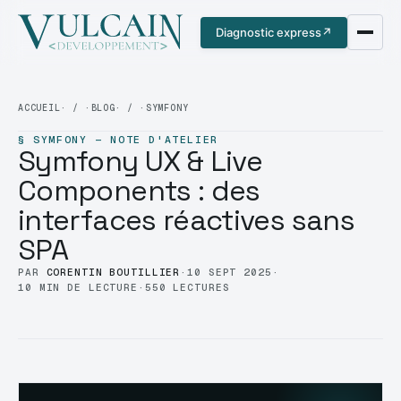
Diagnostic express
↗
ACCUEIL
· / ·
BLOG
· / ·
SYMFONY
§ SYMFONY — NOTE D'ATELIER
Symfony UX & Live
Components : des
interfaces réactives sans
SPA
PAR
CORENTIN BOUTILLIER
·
10 SEPT 2025
·
10 MIN DE LECTURE
·
550 LECTURES