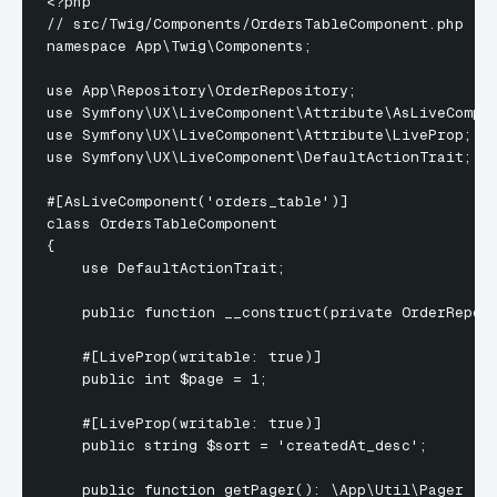
<?php

// src/Twig/Components/OrdersTableComponent.php

namespace App\Twig\Components;

use App\Repository\OrderRepository;

use Symfony\UX\LiveComponent\Attribute\AsLiveCompon
use Symfony\UX\LiveComponent\Attribute\LiveProp;

use Symfony\UX\LiveComponent\DefaultActionTrait;

#[AsLiveComponent('orders_table')]

class OrdersTableComponent

{

    use DefaultActionTrait;

    public function __construct(private OrderReposi
    #[LiveProp(writable: true)]

    public int $page = 1;

    #[LiveProp(writable: true)]

    public string $sort = 'createdAt_desc';

    public function getPager(): \App\Util\Pager
