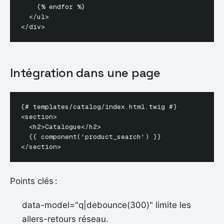
    {% endfor %}

  </ul>

Intégration dans une page
{# templates/catalog/index.html.twig #}

<section>

  <h2>Catalogue</h2>

  {{ component('product_search') }}

Points clés :
data-model="q|debounce(300)" limite les
allers-retours réseau.