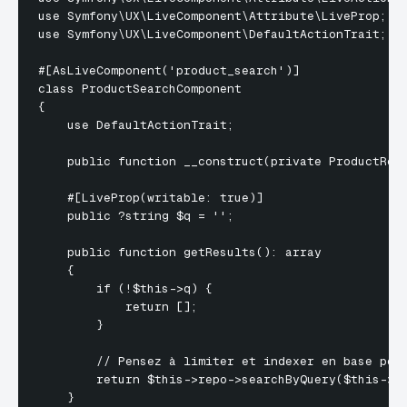
use Symfony\UX\LiveComponent\Attribute\LiveProp;

use Symfony\UX\LiveComponent\DefaultActionTrait;

#[AsLiveComponent('product_search')]

class ProductSearchComponent

{

    use DefaultActionTrait;

    public function __construct(private ProductRepo
    #[LiveProp(writable: true)]

    public ?string $q = '';

    public function getResults(): array

    {

        if (!$this->q) {

            return [];

        }

        // Pensez à limiter et indexer en base pour
        return $this->repo->searchByQuery($this->q,
    }
