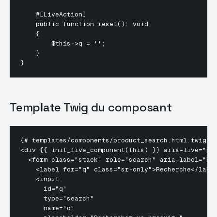
    #[LiveAction]

    public function reset(): void

    {

        $this->q = '';

    }

Template Twig du composant
{# templates/components/product_search.html.twig #}
<div {{ init_live_component(this) }} aria-live="pol
  <form class="stack" role="search" aria-label="Rec
    <label for="q" class="sr-only">Recherche</label
    <input

      id="q"

      type="search"

      name="q"
