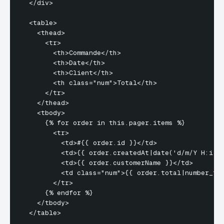
  </div>

  <table>

    <thead>

      <tr>

        <th>Commande</th>

        <th>Date</th>

        <th>Client</th>

        <th class="num">Total</th>

      </tr>

    </thead>

    <tbody>

      {% for order in this.pager.items %}

        <tr>

          <td>#{{ order.id }}</td>

          <td>{{ order.createdAt|date('d/m/Y H:i') 
          <td>{{ order.customerName }}</td>

          <td class="num">{{ order.total|number_for
        </tr>

      {% endfor %}

    </tbody>

  </table>
