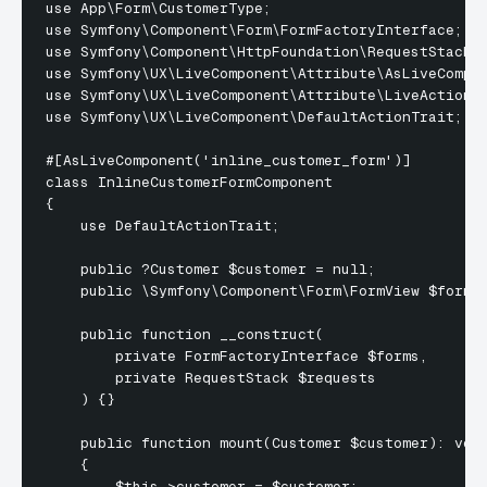
use App\Form\CustomerType;

use Symfony\Component\Form\FormFactoryInterface;

use Symfony\Component\HttpFoundation\RequestStack;

use Symfony\UX\LiveComponent\Attribute\AsLiveCompon
use Symfony\UX\LiveComponent\Attribute\LiveAction;

use Symfony\UX\LiveComponent\DefaultActionTrait;

#[AsLiveComponent('inline_customer_form')]

class InlineCustomerFormComponent

{

    use DefaultActionTrait;

    public ?Customer $customer = null;

    public \Symfony\Component\Form\FormView $formVi
    public function __construct(

        private FormFactoryInterface $forms,

        private RequestStack $requests

    ) {}

    public function mount(Customer $customer): void
    {

        $this->customer = $customer;
