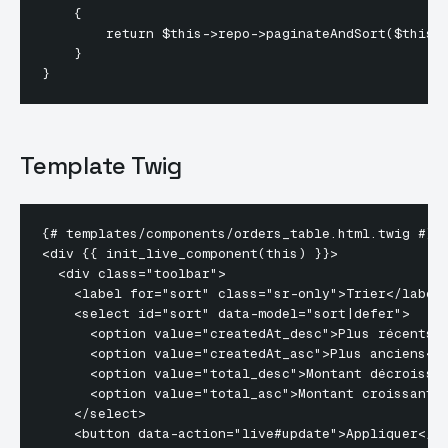
    {

        return $this->repo->paginateAndSort($this->
    }

Template Twig
{# templates/components/orders_table.html.twig #}

<div {{ init_live_component(this) }}>

  <div class="toolbar">

    <label for="sort" class="sr-only">Trier</label>
    <select id="sort" data-model="sort|defer">

      <option value="createdAt_desc">Plus récents</
      <option value="createdAt_asc">Plus anciens</o
      <option value="total_desc">Montant décroissan
      <option value="total_asc">Montant croissant</
    </select>

    <button data-action="live#update">Appliquer</bu