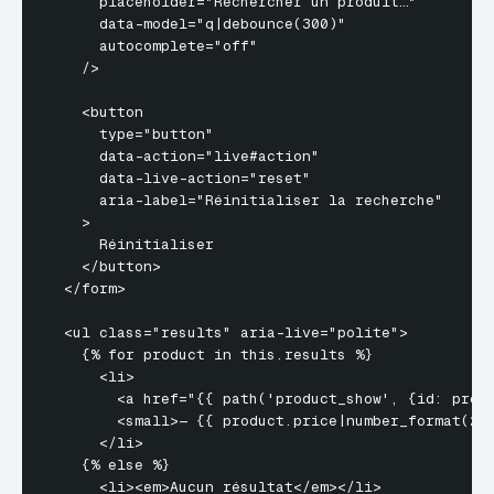
      placeholder="Rechercher un produit…"

      data-model="q|debounce(300)"

      autocomplete="off"

    />

    <button

      type="button"

      data-action="live#action"

      data-live-action="reset"

      aria-label="Réinitialiser la recherche"

    >

      Réinitialiser

    </button>

  </form>

  <ul class="results" aria-live="polite">

    {% for product in this.results %}

      <li>

        <a href="{{ path('product_show', {id: produ
        <small>— {{ product.price|number_format(2, 
      </li>

    {% else %}

      <li><em>Aucun résultat</em></li>
