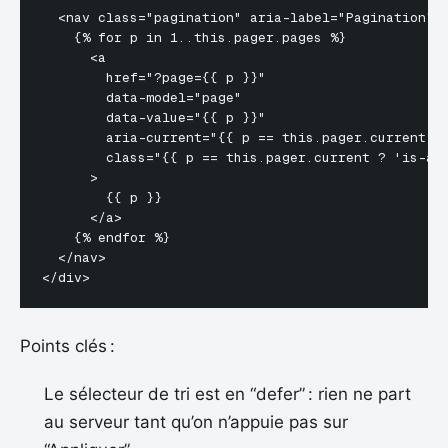
  <nav class="pagination" aria-label="Pagination">

    {% for p in 1..this.pager.pages %}

      <a

        href="?page={{ p }}"

        data-model="page"

        data-value="{{ p }}"

        aria-current="{{ p == this.pager.current ? 
        class="{{ p == this.pager.current ? 'is-act
      >

        {{ p }}

      </a>

    {% endfor %}

  </nav>

Points clés :
Le sélecteur de tri est en “defer” : rien ne part
au serveur tant qu’on n’appuie pas sur