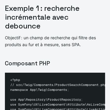
Exemple 1 : recherche
incrémentale avec
debounce
Objectif : un champ de recherche qui filtre des
produits au fur et à mesure, sans SPA.
Composant PHP
<?php

// src/Twig/Components/ProductSearchComponent.php

namespace App\Twig\Components;

use App\Repository\ProductRepository;

use Symfony\UX\LiveComponent\Attribute\AsLiveCompon
use Symfony\UX\LiveComponent\Attribute\LiveAction;
