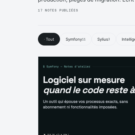
17 NOTES PUBLIÉES
Tout
Symfony
Sylius
Intelli
·
11
3