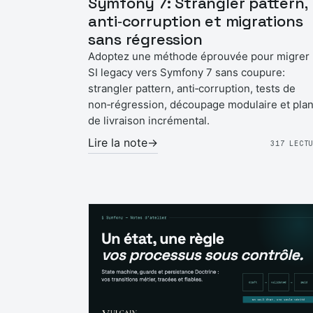
Symfony 7: Strangler pattern,
anti‑corruption et migrations
sans régression
Adoptez une méthode éprouvée pour migrer
SI legacy vers Symfony 7 sans coupure:
strangler pattern, anti‑corruption, tests de
non‑régression, découpage modulaire et pla
de livraison incrémental.
Lire la note
→
317 LECT