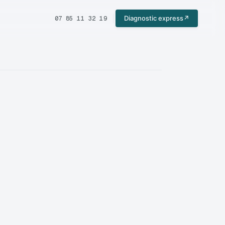
Diagnostic express
↗
07 85 11 32 19