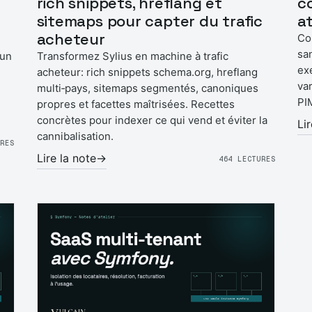
rich snippets, hreflang et
c
sitemaps pour capter du trafic
a
acheteur
Co
sa
 un
Transformez Sylius en machine à trafic
ex
acheteur: rich snippets schema.org, hreflang
va
multi‑pays, sitemaps segmentés, canoniques
PI
n
propres et facettes maîtrisées. Recettes
concrètes pour indexer ce qui vend et éviter la
Li
cannibalisation.
URES
Lire la note
→
464 LECTURES