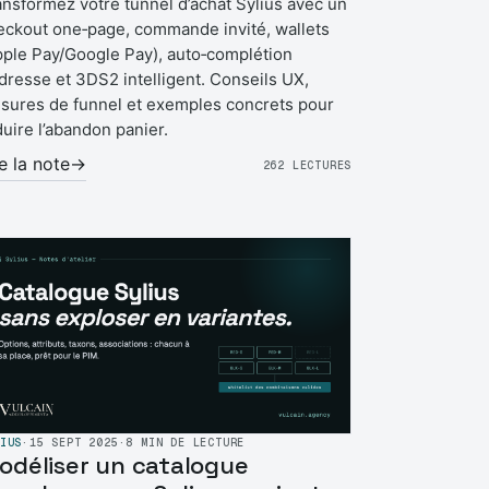
ansformez votre tunnel d’achat Sylius avec un
eckout one‑page, commande invité, wallets
pple Pay/Google Pay), auto‑complétion
adresse et 3DS2 intelligent. Conseils UX,
sures de funnel et exemples concrets pour
duire l’abandon panier.
re la note
→
262 LECTURES
IUS
·
15 SEPT 2025
·
8 MIN DE LECTURE
odéliser un catalogue