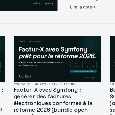
Lire la note
→
SYMFONY
·
31 JAN 2026
·
9 MIN DE LECTURE
SYL
:
Factur-X avec Symfony :
B
générer des factures
S
?
électroniques conformes à la
(
réforme 2026 (bundle open-
sa
if