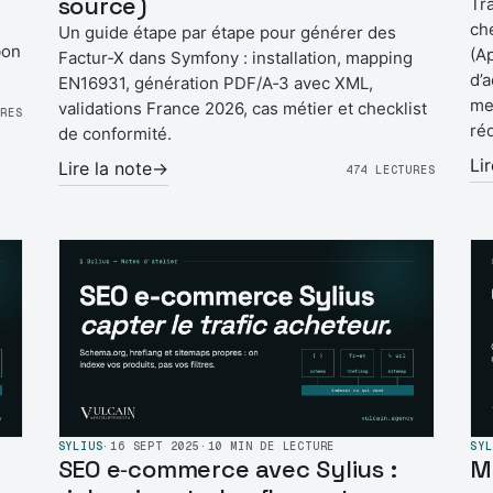
source)
Tr
ch
Un guide étape par étape pour générer des
bon
(A
Factur‑X dans Symfony : installation, mapping
d’
EN16931, génération PDF/A‑3 avec XML,
me
validations France 2026, cas métier et checklist
URES
ré
de conformité.
Li
Lire la note
→
474 LECTURES
SYLIUS
·
16 SEPT 2025
·
10 MIN DE LECTURE
SYL
SEO e‑commerce avec Sylius :
M