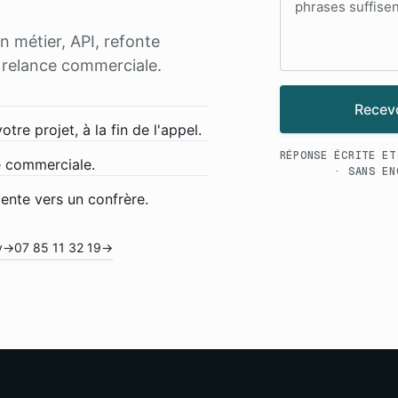
n métier, API, refonte
s relance commerciale.
Recevo
re projet, à la fin de l'appel.
RÉPONSE ÉCRITE ET
 commerciale.
· SANS EN
iente vers un confrère.
y
→
07 85 11 32 19
→