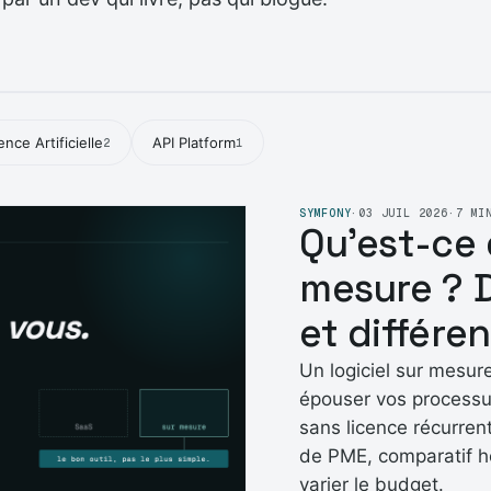
gence Artificielle
API Platform
2
1
SYMFONY
·
03 JUIL 2026
·
7 MI
Qu'est-ce 
mesure ? D
et différe
Un logiciel sur mesur
épouser vos processus
sans licence récurren
de PME, comparatif ho
varier le budget.