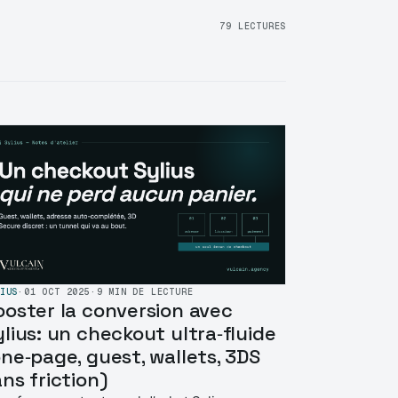
79 LECTURES
IUS
·
01 OCT 2025
·
9 MIN DE LECTURE
ooster la conversion avec
ylius: un checkout ultra‑fluide
one‑page, guest, wallets, 3DS
ns friction)