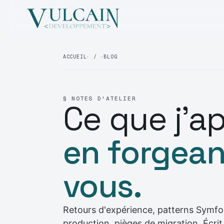
ACCUEIL
· / ·
BLOG
§ NOTES D'ATELIER
Ce que j'a
en forgean
vous.
Retours d'expérience, patterns Symfo
production, pièges de migration. Écrit 