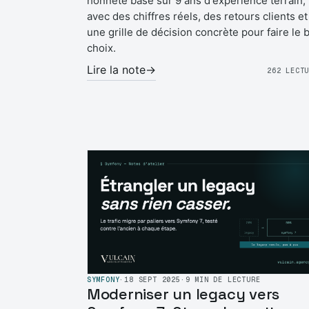
honnête basé sur 9 ans d'expérience terrain,
avec des chiffres réels, des retours clients et
une grille de décision concrète pour faire le 
choix.
Lire la note
→
262 LECT
SYMFONY
·
18 SEPT 2025
·
9 MIN DE LECTURE
Moderniser un legacy vers