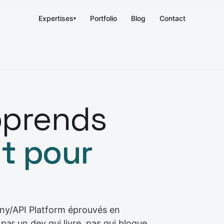
Expertises
Portfolio
Blog
Contact
▾
pprends
t pour
ny/API Platform éprouvés en
par un dev qui livre, pas qui blogue.