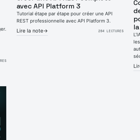
C
avec API Platform 3
d
Tutorial étape par étape pour créer une API
p
REST professionnelle avec API Platform 3.
la
er.
Lire la note
→
284 LECTURES
L’
les
aut
sé
URES
Li