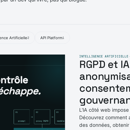
gence Artificielle
API Platform
2
1
INTELLIGENCE ARTIFICIELLE
RGPD et IA
anonymisa
consentem
gouvernan
L’IA côté web impose
Découvrez comment an
des données, obtenir