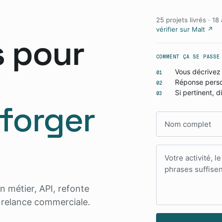
25 projets livrés · 
vérifier sur Malt ↗
s pour
COMMENT ÇA SE PASSE
Vous décrivez 
01
Réponse perso
02
Si pertinent, 
03
 forger
Nom complet
Votre message
n métier, API, refonte
s relance commerciale.