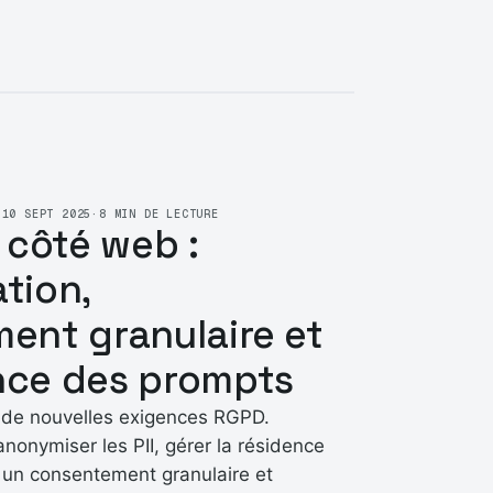
·
10 SEPT 2025
·
8 MIN DE LECTURE
 côté web :
tion,
ent granulaire et
ce des prompts
 de nouvelles exigences RGPD.
onymiser les PII, gérer la résidence
 un consentement granulaire et