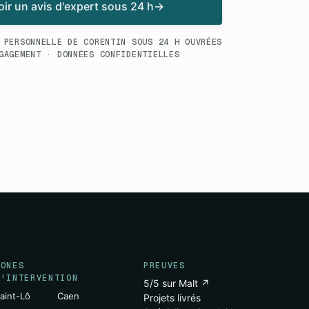
ir un avis d'expert sous 24 h
→
 PERSONNELLE DE CORENTIN SOUS 24 H OUVRÉES
GAGEMENT · DONNÉES CONFIDENTIELLES
ZONES
PREUVES
D'INTERVENTION
5/5 sur Malt ↗
aint-Lô
Caen
Projets livrés