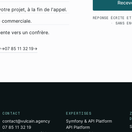
Recevo
re projet, à la fin de l'appel.
RÉPONSE ÉCRITE ET
 commerciale.
· SANS EN
iente vers un confrère.
y
→
07 85 11 32 19
→
CONTACT
EXPERTISES
contact@vulcain.agency
Symfony & API Platform
S
07 85 11 32 19
API Platform