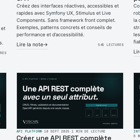
Créez des interfaces réactives, accessibles et
Co
rapides avec Symfony UX, Stimulus et Live
ro
Components. Sans framework front complet.
la
Exemples, patterns concrets et conseils de
st
 et
performance et d’accessibilité.
le
fi
s.
Lire la note
→
545 LECTURES
Li
URES
API PLATFORM
·
10 SEPT 2025
·
1 MIN DE LECTURE
INT
Créer une API REST complète
6 M