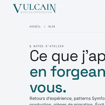
ACCUEIL
· / ·
BLOG
§ NOTES D'ATELIER
Ce que j'a
en forgean
vous.
Retours d'expérience, patterns Symfo
production, pièges de migration. Écrit 