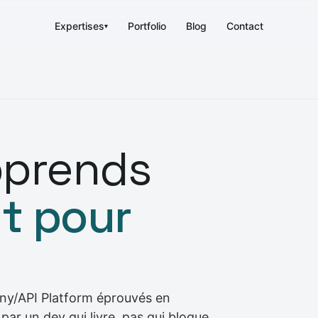
Expertises
Portfolio
Blog
Contact
▾
pprends
t pour
ny/API Platform éprouvés en
par un dev qui livre, pas qui blogue.