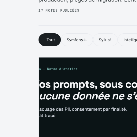
17 NOTES PUBLIÉES
Tout
Symfony
Sylius
Intelli
·
11
3