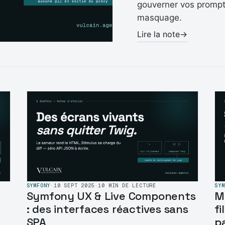
gouverner vos prompts
masquage.
Lire la note
→
SYMFONY
·
10 SEPT 2025
·
10 MIN DE LECTURE
SYM
?
Symfony UX & Live Components
M
: des interfaces réactives sans
fi
SPA
p