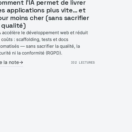
omment l’IA permet de livrer
es applications plus vite… et
our moins cher (sans sacrifier
 qualité)
IA accélère le développement web et réduit
 coûts : scaffolding, tests et docs
omatisés — sans sacrifier la qualité, la
curité ni la conformité (RGPD).
re la note
→
332 LECTURES