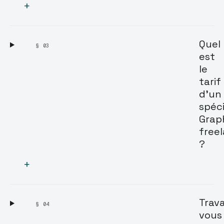
+
Quel
§ 03
est
le
tarif
d'un
spéci
Grap
free
?
+
Trava
§ 04
vous