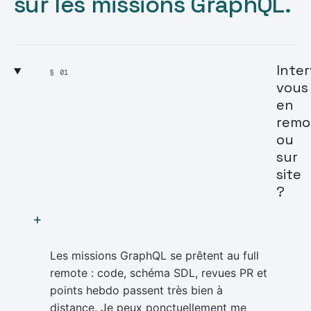
sur les missions GraphQL.
Inte
§ 01
vous
en
remo
ou
sur
site
?
+
Les missions GraphQL se prêtent au full
remote : code, schéma SDL, revues PR et
points hebdo passent très bien à
distance. Je peux ponctuellement me