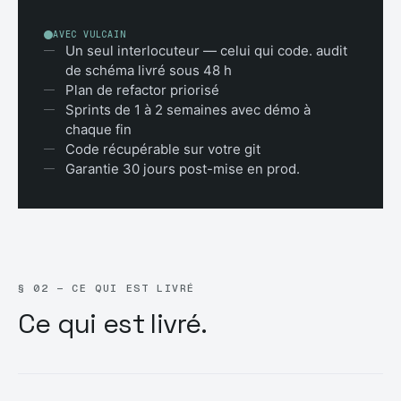
AVEC VULCAIN
Un seul interlocuteur — celui qui code. audit
de schéma livré sous 48 h
Plan de refactor priorisé
Sprints de 1 à 2 semaines avec démo à
chaque fin
Code récupérable sur votre git
Garantie 30 jours post-mise en prod.
§ 02 — CE QUI EST LIVRÉ
Ce qui est livré.