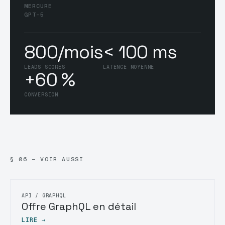
MERCURE
GPT-5
800/mois
< 100 ms
LEADS SCORÉS
LATENCE MOYENNE
+60 %
CONVERSION
§ 06 — VOIR AUSSI
API / GRAPHQL
Offre GraphQL en détail
LIRE →