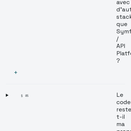
avec
d'au
stac
que
Sym
/
API
Plat
?
+
Le
§ 05
code
rest
t-il
ma