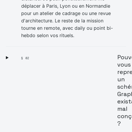
déplacer à Paris, Lyon ou en Normandie
pour un atelier de cadrage ou une revue
d'architecture. Le reste de la mission
tourne en remote, avec daily ou point bi-
hebdo selon vos rituels.
Pouv
§ 02
vous
repr
un
sch
Grap
exis
mal
conç
?