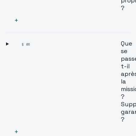
prop
?
+
Que
§ 06
se
pass
t-il
aprè
la
missi
?
Supp
gara
?
+