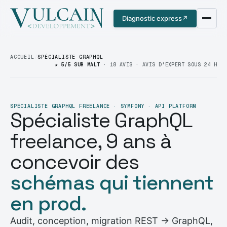
Diagnostic express
↗
ACCUEIL
/
SPÉCIALISTE GRAPHQL
★ 5/5 SUR MALT
· 18 AVIS · AVIS D'EXPERT SOUS 24 H
SPÉCIALISTE GRAPHQL FREELANCE · SYMFONY · API PLATFORM
Spécialiste GraphQL
freelance, 9 ans à
concevoir des
schémas qui tiennent
en prod.
Audit, conception, migration REST → GraphQL,