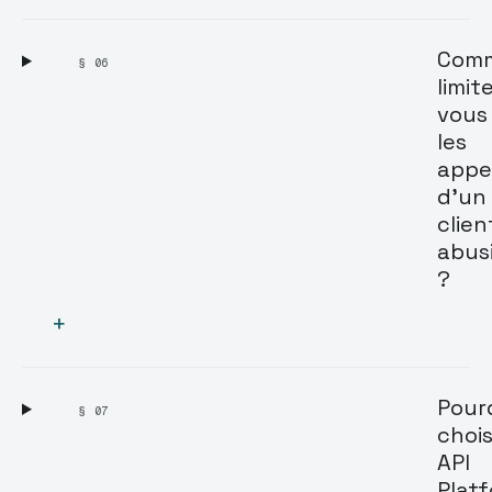
Com
§ 06
limit
vous
les
appe
d'un
clien
abus
?
+
Pour
§ 07
chois
API
Plat