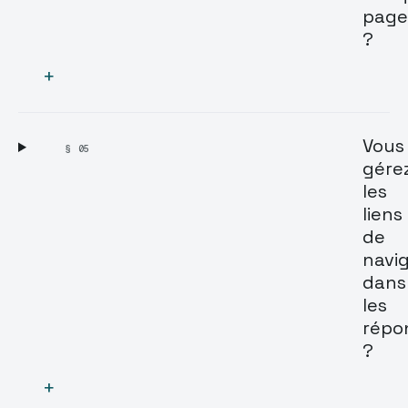
page
?
+
Vous
§ 05
gére
les
liens
de
navi
dans
les
répo
?
+