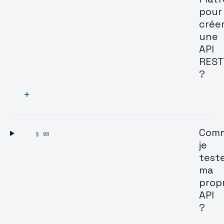
pour
crée
une
API
REST
?
+
Com
§ 08
je
test
ma
prop
API
?