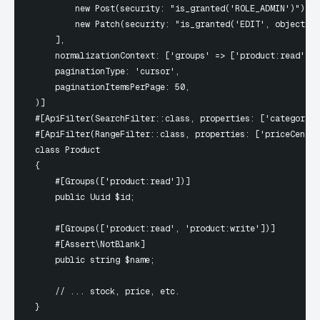
        new Post(security: "is_granted('ROLE_ADMIN')"),

        new Patch(security: "is_granted('EDIT', object)")
    ],

    normalizationContext: ['groups' => ['product:read']],

    paginationType: 'cursor',

    paginationItemsPerPage: 50,

)]

#[ApiFilter(SearchFilter::class, properties: ['category.s
#[ApiFilter(RangeFilter::class, properties: ['priceCents'
class Product

{

    #[Groups(['product:read'])]

    public Uuid $id;

    #[Groups(['product:read', 'product:write'])]

    #[Assert\NotBlank]

    public string $name;

    // ... stock, price, etc.

}