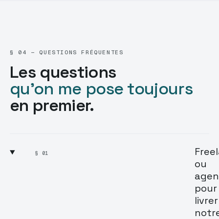
§ 04 — QUESTIONS FRÉQUENTES
Les questions
qu'on me pose toujours
en premier.
Free
§ 01
ou
agen
pour
livrer
notr