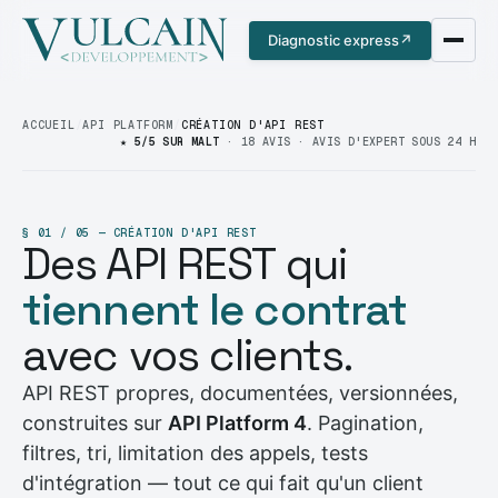
Diagnostic express
↗
ACCUEIL
/
API PLATFORM
/
CRÉATION D'API REST
★ 5/5 SUR MALT
· 18 AVIS · AVIS D'EXPERT SOUS 24 H
§ 01 / 05 — CRÉATION D'API REST
Des API REST qui
tiennent le contrat
avec vos clients.
API REST propres, documentées, versionnées,
construites sur
API Platform 4
. Pagination,
filtres, tri, limitation des appels, tests
d'intégration — tout ce qui fait qu'un client