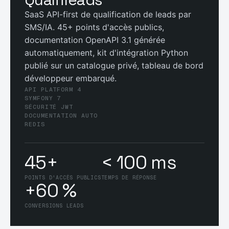
SaaS API-first de qualification de leads par
SMS/IA. 45+ points d'accès publics,
documentation OpenAPI 3.1 générée
automatiquement, kit d'intégration Python
publié sur un catalogue privé, tableau de bord
développeur embarqué.
API PLATFORM 4
SYMFONY 7
SÉCURITÉ JWT
DOCUMENTATION AUTO
REDIS
45+
< 100 ms
POINTS D'ACCÈS PUBLICS
TEMPS DE RÉPONSE
+60 %
CONVERSIONS LEADS