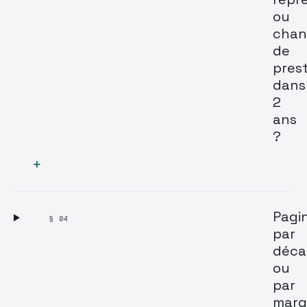
ou
chan
de
prest
dans
2
ans
?
+
Pagi
§ 04
par
déca
ou
par
marq