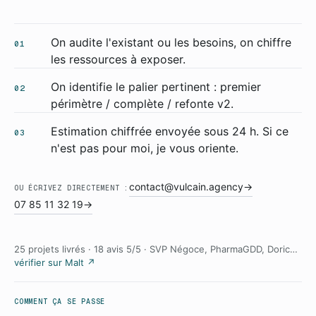
On audite l'existant ou les besoins, on chiffre
01
les ressources à exposer.
On identifie le palier pertinent : premier
02
périmètre / complète / refonte v2.
Estimation chiffrée envoyée sous 24 h. Si ce
03
n'est pas pour moi, je vous oriente.
contact@vulcain.agency
→
OU ÉCRIVEZ DIRECTEMENT :
07 85 11 32 19
→
25 projets livrés · 18 avis 5/5 · SVP Négoce, PharmaGDD, Doric…
vérifier sur Malt ↗
COMMENT ÇA SE PASSE