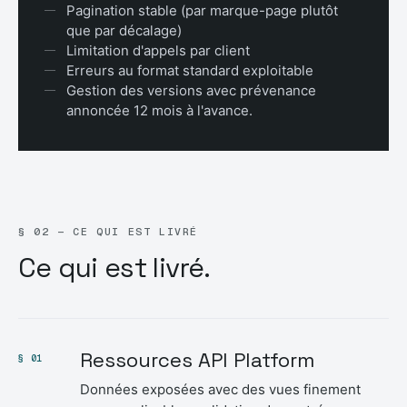
Pagination stable (par marque-page plutôt
que par décalage)
Limitation d'appels par client
Erreurs au format standard exploitable
Gestion des versions avec prévenance
annoncée 12 mois à l'avance.
§ 02 — CE QUI EST LIVRÉ
Ce qui est livré.
Ressources API Platform
§ 01
Données exposées avec des vues finement